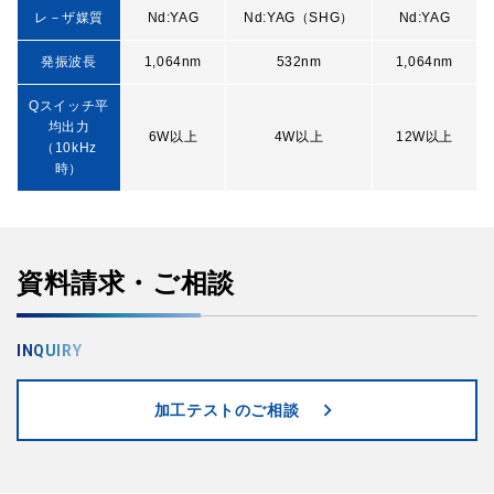
レ－ザ媒質
Nd:YAG
Nd:YAG（SHG）
Nd:YAG
発振波長
1,064nm
532nm
1,064nm
Qスイッチ平
均出力
6W以上
4W以上
12W以上
（10kHz
時）
資料請求・ご相談
INQUIRY
chevron_right
加工テストのご相談