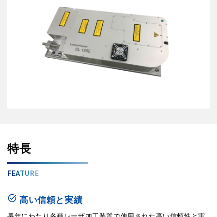
特長
FEATURE
task_alt
高い信頼と実績
長年にわたり各種レーザ加工装置で使用された高い信頼性と実